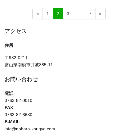
投
固
固
固
固
«
1
2
3
…
7
»
稿
定
定
定
定
ペ
ペ
ペ
ペ
の
アクセス
ー
ー
ー
ー
ペ
ジ
ジ
ジ
ジ
住所
ー
ジ
〒932-0211
送
富山県南砺市井波885-11
り
お問い合わせ
電話
0763-82-0010
FAX
0763-82-6680
E-MAIL
info@nohara-kougyo.com