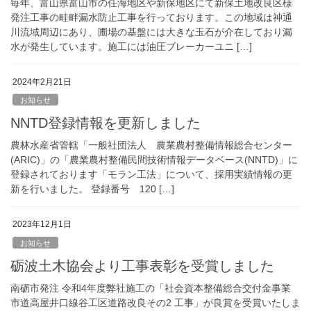
毎年、富山県富山市の任海地区や新保地区にて新保土地改良区様
発注工事の畦畔漏水防止工事を行っております。この地域は神通
川流域周辺にあり、圃場の基盤には大きな玉石が介在しており漏
水が発生しています。施工には油圧ブレーカーユニ […]
2024年2月21日
お知らせ
NNTD登録情報を更新しました
農林水産省管轄「一般社団法人 農業農村整備情報総合センター
(ARIC)」の「農業農村整備民間技術情報データベース(NNTD)」に
登録されております「モラン工法」について、採用実績情報の更
新を行いました。 登録番号 120 […]
2023年12月1日
お知らせ
砺波土木協会より工事表彰を受賞しました
南砺市発注 令和4年度弊社施工の「社会資本整備総合交付金事業
市道高屋井口線谷工区道路改良その2 工事」が良賞を受賞いたしま