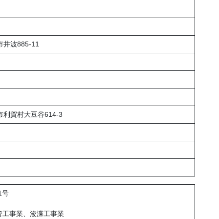
井波885-11
市利賀村大豆谷614-3
1号
管工事業、浚渫工事業