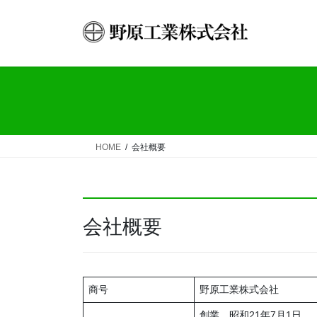
コ
ナ
ン
ビ
テ
ゲ
ン
ー
ツ
シ
へ
ョ
ス
ン
キ
に
ッ
移
HOME
会社概要
プ
動
会社概要
商号
野原工業株式会社
創業 昭和21年7月1日